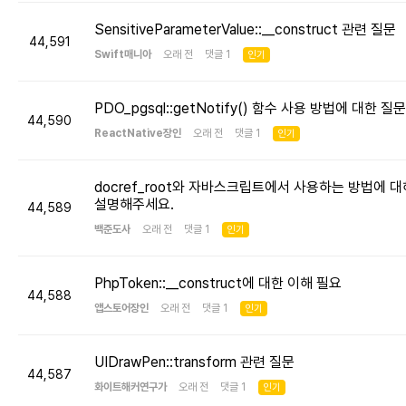
SensitiveParameterValue::__construct 관련 질문
44,591
Swift매니아
오래 전 댓글 1
인기
PDO_pgsql::getNotify() 함수 사용 방법에 대한 질문
44,590
ReactNative장인
오래 전 댓글 1
인기
docref_root와 자바스크립트에서 사용하는 방법에 대
설명해주세요.
44,589
백준도사
오래 전 댓글 1
인기
PhpToken::__construct에 대한 이해 필요
44,588
앱스토어장인
오래 전 댓글 1
인기
UIDrawPen::transform 관련 질문
44,587
화이트해커연구가
오래 전 댓글 1
인기