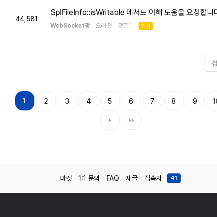
SplFileInfo::isWritable 메서드 이해 도움을 요청합니
44,581
WebSocket광
오래 전 댓글 1
인기
1
2
3
4
5
6
7
8
9
1
마켓
1:1 문의
FAQ
새글
접속자
41