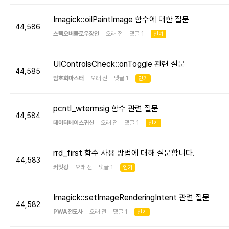
Imagick::oilPaintImage 함수에 대한 질문
44,586
스택오버플로우장인
오래 전 댓글 1
인기
UIControlsCheck::onToggle 관련 질문
44,585
암호화마스터
오래 전 댓글 1
인기
pcntl_wtermsig 함수 관련 질문
44,584
데이터베이스귀신
오래 전 댓글 1
인기
rrd_first 함수 사용 방법에 대해 질문합니다.
44,583
커밋광
오래 전 댓글 1
인기
Imagick::setImageRenderingIntent 관련 질문
44,582
PWA전도사
오래 전 댓글 1
인기