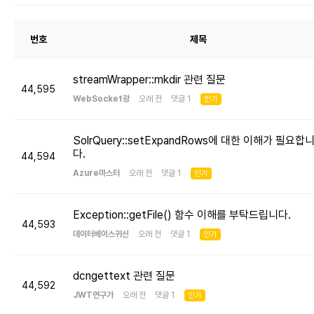
번호
제목
streamWrapper::mkdir 관련 질문
44,595
WebSocket광
오래 전 댓글 1
인기
SolrQuery::setExpandRows에 대한 이해가 필요합
다.
44,594
Azure마스터
오래 전 댓글 1
인기
Exception::getFile() 함수 이해를 부탁드립니다.
44,593
데이터베이스귀신
오래 전 댓글 1
인기
dcngettext 관련 질문
44,592
JWT연구가
오래 전 댓글 1
인기