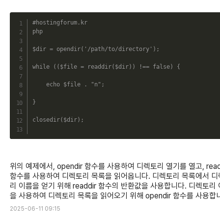
C
#hostingforum.kr
php
$dir
=
opendir
(
'/path/to/directory'
)
;
while
(
(
$file
=
readdir
(
$dir
)
)
!==
false
)
{
echo
$file
.
"n"
;
}
closedir
(
$dir
)
;
위의 예제에서, opendir 함수를 사용하여 디렉토리 열기를 열고, read
함수를 사용하여 디렉토리 목록을 읽어옵니다. 디렉토리 목록에서 
리 이름을 얻기 위해 readdir 함수의 반환값을 사용합니다. 디렉토리
을 사용하여 디렉토리 목록을 읽어오기 위해 opendir 함수를 사용합
2025-06-11 09:15