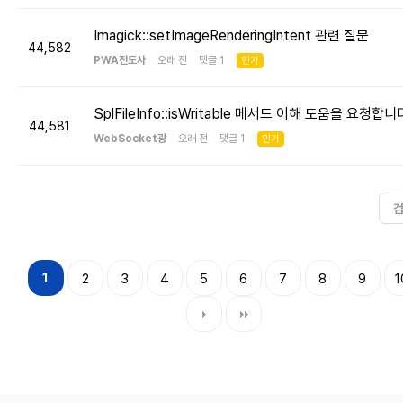
Imagick::setImageRenderingIntent 관련 질문
44,582
PWA전도사
오래 전 댓글 1
인기
SplFileInfo::isWritable 메서드 이해 도움을 요청합니
44,581
WebSocket광
오래 전 댓글 1
인기
1
2
3
4
5
6
7
8
9
1