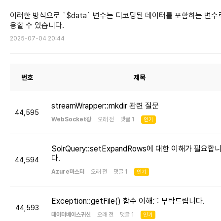
이러한 방식으로 `$data` 변수는 디코딩된 데이터를 포함하는 변수
용할 수 있습니다.
2025-07-04 20:44
번호
제목
streamWrapper::mkdir 관련 질문
44,595
WebSocket광
오래 전 댓글 1
인기
SolrQuery::setExpandRows에 대한 이해가 필요합
다.
44,594
Azure마스터
오래 전 댓글 1
인기
Exception::getFile() 함수 이해를 부탁드립니다.
44,593
데이터베이스귀신
오래 전 댓글 1
인기