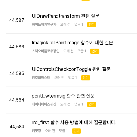
UIDrawPen::transform 관련 질문
44,587
화이트해커연구가
오래 전 댓글 1
인기
Imagick::oilPaintImage 함수에 대한 질문
44,586
스택오버플로우장인
오래 전 댓글 1
인기
UIControlsCheck::onToggle 관련 질문
44,585
암호화마스터
오래 전 댓글 1
인기
pcntl_wtermsig 함수 관련 질문
44,584
데이터베이스귀신
오래 전 댓글 1
인기
rrd_first 함수 사용 방법에 대해 질문합니다.
44,583
커밋광
오래 전 댓글 1
인기