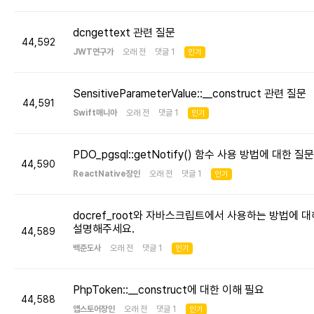
dcngettext 관련 질문
44,592
JWT연구가
오래 전 댓글 1
인기
SensitiveParameterValue::__construct 관련 질문
44,591
Swift매니아
오래 전 댓글 1
인기
PDO_pgsql::getNotify() 함수 사용 방법에 대한 질문
44,590
ReactNative장인
오래 전 댓글 1
인기
docref_root와 자바스크립트에서 사용하는 방법에 대
설명해주세요.
44,589
백준도사
오래 전 댓글 1
인기
PhpToken::__construct에 대한 이해 필요
44,588
앱스토어장인
오래 전 댓글 1
인기