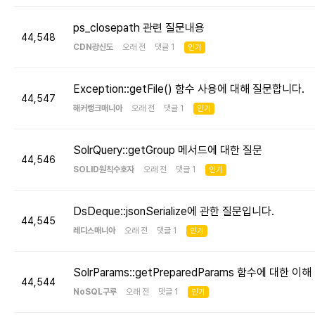
ps_closepath 관련 질문내용
44,548
CDN광신도
오래 전 댓글 1
인기
Exception::getFile() 함수 사용에 대해 질문합니다.
44,547
해커랭크매니아
오래 전 댓글 1
인기
SolrQuery::getGroup 메서드에 대한 질문
44,546
SOLID원칙수호자
오래 전 댓글 1
인기
DsDeque::jsonSerialize에 관한 질문입니다.
44,545
레디스매니아
오래 전 댓글 1
인기
SolrParams::getPreparedParams 함수에 대한 이해
44,544
NoSQL구루
오래 전 댓글 1
인기